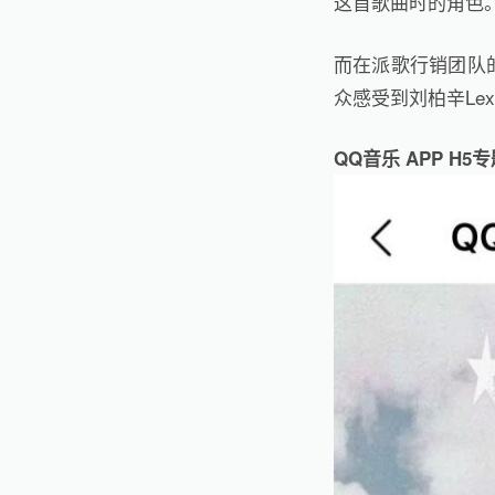
这首歌曲时的⻆色。
而在派歌行销团队
众感受到刘柏辛Le
QQ音乐 APP H5