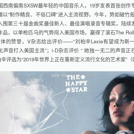
国西南偏南SXSW最年轻的中国音乐人，19岁发表首张创作专
以“制作精良、不俗口碑”进入主流视野。今年，势如破竹般拿
入围第三十届金曲奖最佳新人、最佳演唱录音专辑奖。陆续
以单枪匹马的气势闯入美国市场，赢得了滚石The Rolling Ston
媒体的赞誉，V杂志给出评价——“刘柏辛Lexie有望成为
声音打入美国主流”；i-D杂志评价 “ 她独一无二的声音
柏辛评选为“2019年世界上正在重新定义流行文化的艺术家”（Daz