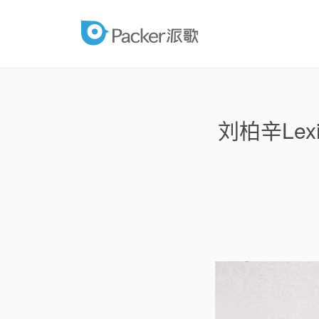
跳
至
packer
内
容
刘柏辛Le