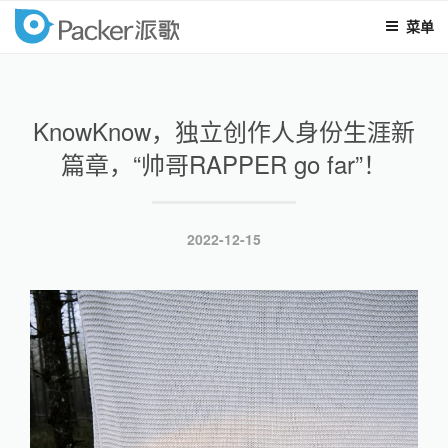
菜单
packer
跳
至
内
KnowKnow，独立创作人身份生涯新
容
篇章，“帅哥RAPPER go far”！
发
2022-12-15
布
于