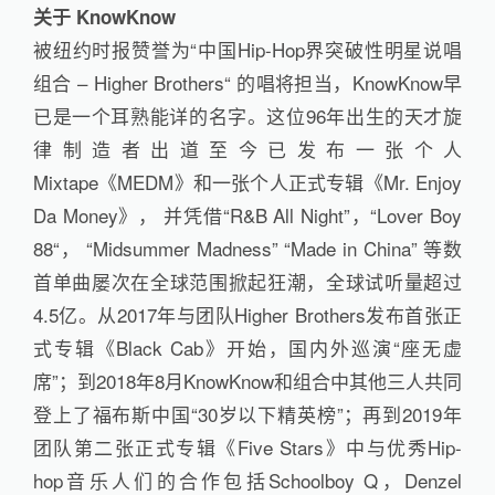
关于 KnowKnow
被纽约时报赞誉为“中国Hip-Hop界突破性明星说唱
组合 – Higher Brothers“ 的唱将担当，KnowKnow早
已是一个耳熟能详的名字。这位96年出生的天才旋
律制造者出道至今已发布一张个人
Mixtape《MEDM》和一张个人正式专辑《Mr. Enjoy
Da Money》， 并凭借“R&B All Night”，“Lover Boy
88“， “Midsummer Madness” “Made in China” 等数
首单曲屡次在全球范围掀起狂潮，全球试听量超过
4.5亿。从2017年与团队Higher Brothers发布首张正
式专辑《Black Cab》开始，国内外巡演“座无虚
席”；到2018年8月KnowKnow和组合中其他三人共同
登上了福布斯中国“30岁以下精英榜”；再到2019年
团队第二张正式专辑《Five Stars》中与优秀Hip-
hop音乐人们的合作包括Schoolboy Q，Denzel