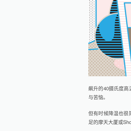
飙升的40摄氏度
与苦恼。
但有时候降温也很
足的摩天大厦或Sho