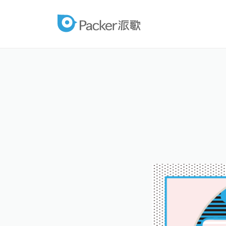
跳
至
packer
内
容