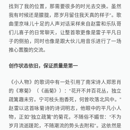
找到了我的位置，那需要很多的时光去交换。虽然
我有时候还是朦胧，愿岁月留住我天真的样子“。歌
曲里京味儿十足的人声对话采样来自赵雷和乐队哥
们儿喜子的日常聊天，让整首歌更像是雷子平凡日
子的侧拍，同时也像是跟大伙儿用音乐进行了一场
推心置腹的交流。
创作状态依旧，保证质量是第一
《小人物》的歌词中有一处引用了南宋诗人郑思肖
的《寒菊》（《画菊》）：“花开不并百花丛，独立
疏篱趣未穷。宁可枝头抱香死，何曾吹落北风中。”
赵雷以这首咏菊诗的诗词明志，他眼中的平凡小人
物，正如“独立疏篱”的菊花，不随俗不媚世：“不为
岁月流逝蹉跎，不随潮流的势头去附和”。这依然是