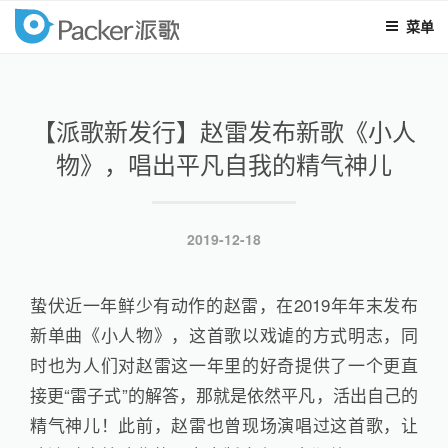
菜单
packer
跳
至
内
【派歌新发行】赵雷发布新歌《小人
容
物》，唱出平凡自我的精气神儿
发
2019-12-18
布
于
蛰伏近一年鲜少有动作的赵雷，在2019年年末发布
新单曲《小人物》，这首歌以戏谑的方式明志，同
时也为人们对赵雷这一年里的好奇提供了一个更直
接更“雷子式”的解答，那就是依然平凡，活出自己的
精气神儿！此前，赵雷也曾现场演唱过这首歌，让