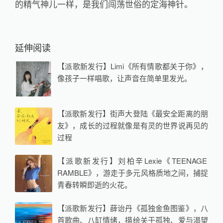
的精气神儿一样，是我们闯荡世俗的定海神针。
延伸阅读
【派歌新发行】Limi《所有情歌都关于你》，
像孩子一样唱歌，让声音在简单里发光。
【派歌新发行】街声大登陆《最安全距离的朋
友》，成长的过程就像是有灵的世界说再见的
过程
【派歌新发行】刘柏辛Lexie《TEENAGE
RAMBLE》，游走于多元风格质地之间，捕捉
青春转瞬即逝的火花。
【派歌新发行】薛诒丹《孤独金鱼图鉴》，八
首歌曲、八缸情绪，描绘关于孤独、爱与渴望