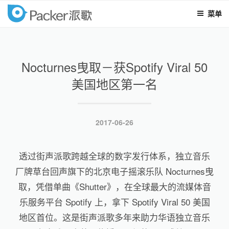
菜单
packer
跳
至
内
Nocturnes曳取－获Spotify Viral 50
容
美国地区第一名
发
2017-06-26
布
于
透过街声派歌跨越全球的数字发行体系，独立音乐
厂牌草台回声旗下的北京电子摇滚乐队 Nocturnes曳
取，凭借单曲《Shutter》，在全球最大的流媒体音
乐服务平台 Spotify 上，拿下 Spotify Viral 50 美国
地区首位。这是街声派歌多年来助力华语独立音乐