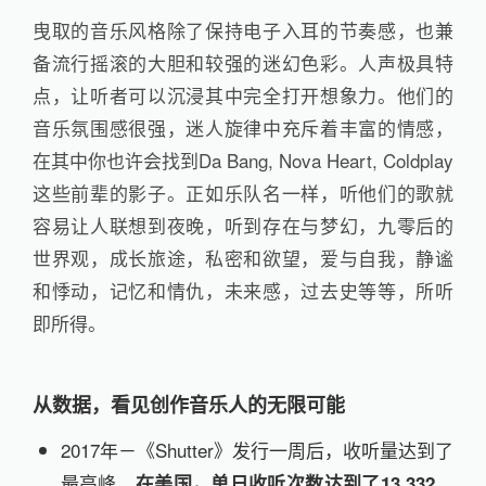
曳取的音乐风格除了保持电子入耳的节奏感，也兼
备流行摇滚的大胆和较强的迷幻色彩。人声极具特
点，让听者可以沉浸其中完全打开想象力。他们的
音乐氛围感很强，迷人旋律中充斥着丰富的情感，
在其中你也许会找到Da Bang, Nova Heart, Coldplay
这些前辈的影子。正如乐队名一样，听他们的歌就
容易让人联想到夜晚，听到存在与梦幻，九零后的
世界观，成长旅途，私密和欲望，爱与自我，静谧
和悸动，记忆和情仇，未来感，过去史等等，所听
即所得。
从数据，看见创作音乐人的无限可能
2017年－《Shutter》发行一周后，收听量达到了
最高峰，
，
在美国，单日收听次数达到了
13,332