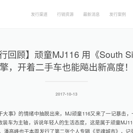
发行渠道
行销资源
最新消息
发行案例
回顾】顽童MJ116 用《South S
擎，开着二手车也能飚出新高度
发
2017-10-13
布
于
大事》的情绪中抽脱出来，MJ顽童116又来了一记暴击，一曲《S
改装车为主轴，诉说年轻人的生活态度，这是属于顽童MJ11
们。潘高峰也于本周发行了第二张个人专辑《灵魂城市》，记