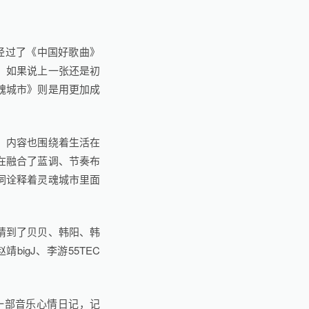
。经过了《中国好歌曲》
。如果说上一张还是初
魂城市》则是用更加成
，内容也围绕着生活在
在融合了蓝调、节奏布
词诠释着灵魂城市里面
请到了贝贝、韩阳、韩
bigJ、李游55TEC
一部音乐心情日记，记