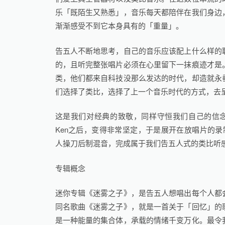
乐「既陌生又熟悉」，音乐每天都陪伴在我们身边
渐渐感受不到它本身具有的「重量」。
告五人不断地思考，自己的音乐应该配上什么样的
的，且听完整张唱片必须在心里留下一抹痕迹才是
类，他们都来自科技没那么发达的时代，却造就永
们选择了类比，选择了上一个音乐时代的方式，去
这是我们对经典的致敬，同样守恒我们自己的信
Ken之后，变得非常坚定，于是展开在放唱片的录
人操刀后制混音，完成属于我们告五人式的类比听
专辑概念
迷你专辑《迷雾之子》，是告五人想唱出每个人都
同名歌曲《迷雾之子》，就是一首关于「回忆」的
是一种能量的集合体，承载的情绪千变万化。最令