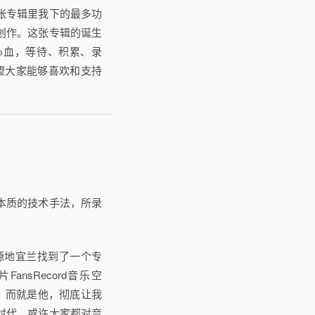
张专辑里我下的最多功
创作。这张专辑的诞生
心血，等待、积累、录
望大家能够喜欢和支持
本质的技术手法，所录
源地宜兰找到了一个专
nsRecord音乐空
，而就是他，彻底让我
时代，或许大家都对音