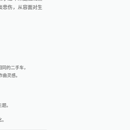
淡悲伤，从容面对生
相同的二手车，
的作曲灵感。
主题。
化。