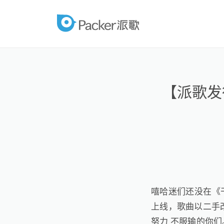
跳
至
packer
内
容
【派歌发行
嘻哈迷们还没在《干
上线，歌曲以二手
努力 不服输的你