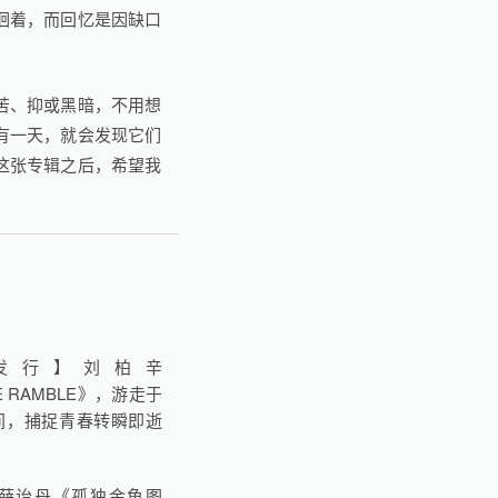
徊着，而回忆是因缺口
苦、抑或黑暗，不用想
有一天，就会发现它们
这张专辑之后，希望我
。
发行】刘柏辛
GE RAMBLE》，游走于
间，捕捉青春转瞬即逝
薛诒丹《孤独金鱼图