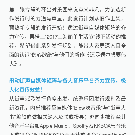
第二张专辑的释出对乐团来说意义非凡，为创造新
作发行时的力道与声量，此发行计划从旧作上架，
预热新专辑的发行开始！透过街声自媒体矩阵的齐
力宣传，再搭上“2017上海简单生活节”线下活动的推
荐，希望借此系列发行规划，能带大家更深入且全
面的认识“伤心欲绝”与他们的新作《还是偶尔想要伟
大》。
串动街声自媒体矩阵与各大音乐平台齐力宣传，极
大化宣传效益！
从街声派歌发行角度出发，统整乐团发行规划及最
新资讯，内部推荐至自媒体“Blow吹音乐”与“街声大
事”编辑群做相关深入及联载报导；亦同步推荐至其
他音乐平台如Apple Music、Spotify及KKBOX与音乐
下载平台 “iNDIEVOX”及音乐社群平台“StreetVoice”