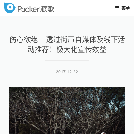
菜单
packer
跳
至
内
伤心欲绝 – 透过街声自媒体及线下活
容
动推荐！极大化宣传效益
发
2017-12-22
布
于